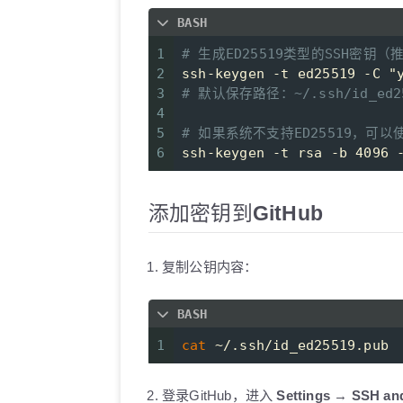
BASH
1
# 生成ED25519类型的SSH密钥（
2
ssh-keygen -t ed25519 -C 
"
3
# 默认保存路径：~/.ssh/id_ed2
4
5
# 如果系统不支持ED25519，可以使
6
ssh-keygen -t rsa -b 4096 
添加密钥到GitHub
复制公钥内容：
BASH
1
cat
 ~/.ssh/id_ed25519.pub
登录GitHub，进入
Settings
→
SSH an