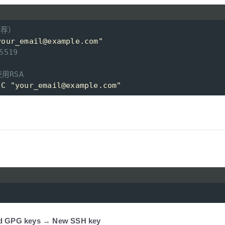
推荐）
your_email@example.com"
5519
用RSA
-C 
"your_email@example.com"
d GPG keys
→
New SSH key