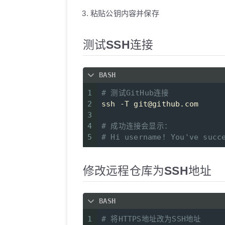
粘贴公钥内容并保存
测试SSH连接
BASH
1
# 测试GitHub连接
2
ssh -T git@github.com
3
4
# 成功连接会显示：
5
# Hi username! You've succ
修改远程仓库为SSH地址
BASH
1
# 将HTTPS地址改为SSH地址