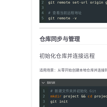
2
git remote set-url origin 
3
4
# 查看当前远程地址
5
git remote -v
仓库同步与管理
初始化仓库并连接远程
适用场景：从零开始创建本地仓库并连接到远
BASH
1
# 新建文件夹并初始化 Git
2
mkdir
 project && 
cd
 proje
3
git init
4