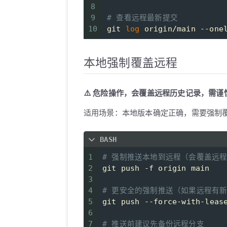
25
# 首次推送代码
8
26
git add .
9
# 查看远程最新提交
27
git commit -m 
"Initial co
10
git 
log
 origin/main --one
28
git push -u origin main  
本地强制覆盖远程
⚠️ 危险操作，会覆盖远程历史记录，需谨
适用场景：本地版本确定正确，需要强制
BASH
1
# 强制推送本地到远程（会覆盖远
2
git push -f origin main
3
4
# 更安全的强制推送（如果远程有
5
git push --force-with-leas
6
7
# 推送前建议先备份远程分支