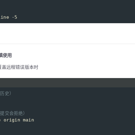
mmit"
line -5
# 若默认分支为 main
慎使用
覆盖远程错误版本时
程历史）
新提交会拒绝）
e origin main