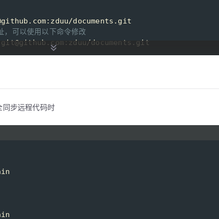
@github.com:zduu/documents.git
址，可以使用以下命令修改
 git@github.com:zduu/documents.git
全同步远程代码时
为 main
ain
-to=origin/main main 
ain