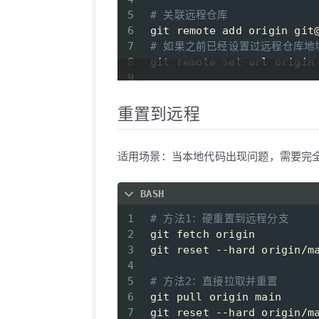
5
# 关联远程仓库
6
git remote add origin git
7
# 如果之前已经设置过远程仓库地
8
git remote set-url origin
9
10
# 查看远程仓库地址
11
git remote -v
重置到远程
12
13
# 拉取并合并
14
git pull origin main    
适用场景：当本地代码出现问题，需要完
15
16
# 查看当前分支
BASH
17
git branch 
18
1
# 方法1：硬重置到远程分支
19
# 如果当前分支不是 main，重命名
2
git fetch origin
20
git branch -m main
3
git reset --hard origin/m
21
4
22
# 设置追踪关系
5
# 方法2：直接拉取并重置
23
git branch --set-upstream
6
git pull origin main
24
7
git reset --hard origin/m