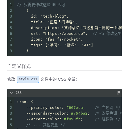
1
// 只需要修改这些URL即可
2
    {
3
id
: 
"tech-blog"
,
4
title
: 
"正常人的博客"
,
5
description
: 
"某种意义上来说相当平庸的一个博客"
6
url
: 
"https://zoeoe.de"
,  
// 👈 修改这里的UR
7
icon
: 
"fas fa-rocket"
,
8
tags
: [
"学习"
, 
"折腾"
, 
"AI"
]
9
    }
自定义样式
修改
文件中的 CSS 变量：
style.css
CSS
1
:root
 {
2
--primary-color
: 
#667eea
;    
/* 主色调 */
3
--secondary-color
: 
#764ba2
;  
/* 次要色调 */
4
--accent-color
: 
#f093fb
;     
/* 强调色 */
5
/* ... 其他变量 */