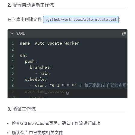
2. 配置自动更新工作流
在仓库中创建文件
：
.github/workflows/auto-update.yml
YAML
1
name:
Auto
Update
Worker
2
3
on:
4
push:
5
branches:
6
-
main
7
schedule:
8
-
cron:
"0 1 * * *"
# 每天凌晨1点自动检查更新
9
workflow_dispatch:
10
inputs:
11
force_update:
3. 验证工作流
12
description:
'是否强制更新（忽略版本检查）'
13
required:
false
14
default:
'false'
检查GitHub Actions页面，确认工作流运行成功
15
确认仓库中已生成相关文件
16
permissions: