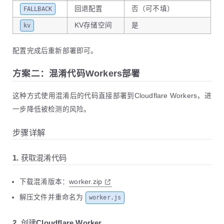
39
回退配置
否（可不填）
FALLBACK
40
# 获取本地版本
41
LOCAL_VERSION=$(cat
version.txt
2
>/d
KV存储空间
是
kv
42
log
"本地版本: ${LOCAL_VERSION:-无}"
43
配置完成后重新部署即可。
44
# 获取最新Release信息
45
log
"获取最新Release信息..."
方案二：混淆代码Workers部署
46
RESPONSE=$(curl
-s
--retry
3
-H
"Aut
47
if
 [ 
$?
-ne
0
 ]
;
then
48
log
"ERROR: 无法访问GitHub API"
这种方式使用混淆后的代码直接部署到Cloudflare Workers，进
49
exit
1
一步降低被检测的风险。
50
fi
51
步骤详解
52
TAG_NAME=$(echo
"$RESPONSE"
|
jq
-r
53
DOWNLOAD_URL=$(echo
"$RESPONSE"
|
jq
54
1. 获取混淆代码
55
if
 [ 
-z
"$DOWNLOAD_URL"
 ] 
||
 [ 
"$DOW
56
log
"ERROR: 未找到 $TARGET_FILE"
下载混淆版本：
worker.zip
57
exit
1
58
fi
解压文件并重命名为
worker.js
59
log
"最新版本: $TAG_NAME"
60
2. 创建Cloudflare Worker
61
# 判断是否需要更新