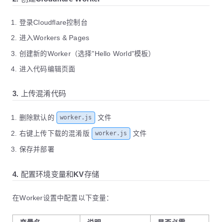
62
FORCE_UPDATE=${{
github.event.inputs
63
if
 [ 
"$LOCAL_VERSION"
=
"$TAG_NAME"
 
登录Cloudflare控制台
64
log
"已是最新版本，无需更新"
进入Workers & Pages
65
exit
0
66
fi
创建新的Worker（选择"Hello World"模板）
67
68
# 下载并更新
进入代码编辑页面
69
log
"下载 $TARGET_FILE..."
70
wget
-q
-O
"$TARGET_FILE"
"$DOWNLOAD
3. 上传混淆代码
71
log
"解压 $TARGET_FILE..."
72
unzip
-o
"$TARGET_FILE"
删除默认的
文件
worker.js
73
rm
"$TARGET_FILE"
74
echo
"$TAG_NAME"
>
version.txt
右键上传下载的混淆版
文件
worker.js
75
log
"更新完成，新版本: $TAG_NAME"
76
保存并部署
77
-
name:
提交更改
78
if:
success()
4. 配置环境变量和KV存储
79
uses:
stefanzweifel/git-auto-commit-ac
80
with:
81
commit_message:
"🔄 自动同步Worker版本:
在Worker设置中配置以下变量：
82
commit_author:
"github-actions[bot] 