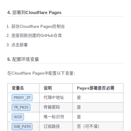
17
contents:
write
18
4. 部署到Cloudflare Pages
19
jobs:
20
update:
前往Cloudflare Pages控制台
21
runs-on:
ubuntu-latest
22
steps:
连接到刚创建的GitHub仓库
23
-
name:
检出仓库
点击部署
24
uses:
actions/checkout@v4
25
26
-
name:
设置环境变量
5. 配置环境变量
27
run:
|
28
          echo "REPO_URL=https://api.github.co
在Cloudflare Pages中配置以下变量：
29
          echo "TARGET_FILE=worker.zip" >> $GI
30
31
-
name:
检查并更新Worker代码
变量名
说明
Pages部署是否必需
32
env:
代理IP地址
是
PROXY_IP
33
GITHUB_TOKEN:
${{
secrets.GITHUB_TOK
34
run:
|
传输密码
是
TR_PASS
35
          # 日志函数
36
          log() { echo "[$(date +'%Y-%m-%d %H:
唯一标识符
是
UUID
37
订阅路径
否（可不填）
SUB_PATH
38
log
"开始检查更新..."