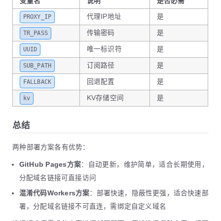
变量名
说明
是否必需
代理IP地址
是
PROXY_IP
传输密码
是
TR_PASS
唯一标识符
是
UUID
订阅路径
是
SUB_PATH
回退配置
是
FALLBACK
KV存储空间
是
kv
总结
两种部署方案各有优势：
GitHub Pages方案
：自动更新，维护简单，适合长期使用，
分配域名链接可直接访问
混淆代码Workers方案
：部署快速，隐蔽性更强，适合快速部
署，分配域名链接不可直连，需绑定自定义域名