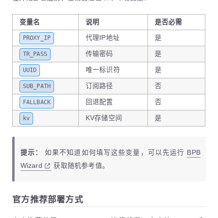
变量名
说明
是否必需
代理IP地址
是
PROXY_IP
传输密码
是
TR_PASS
唯一标识符
是
UUID
订阅路径
否
SUB_PATH
回退配置
否
FALLBACK
KV存储空间
是
kv
提示：
如果不知道如何填写这些变量，可以先运行
BPB
Wizard
获取随机参考值。
官方推荐部署方式