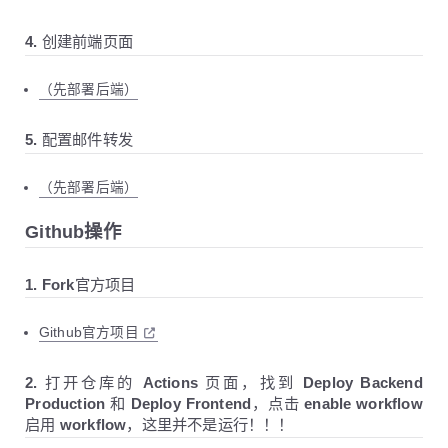
23
    source_prefix TEXT,
24
    name TEXT,
4. 创建前端页面
25
    address TEXT UNIQUE,
26
    subject TEXT,
27
    message TEXT,
（先部署后端）
28
    enabled INTEGER DEFAULT 1,
29
    created_at DATETIME DEFAULT CURRENT_TIMES
5. 配置邮件转发
30
);
31
32
CREATE INDEX IF NOT EXISTS idx_auto_reply_mai
（先部署后端）
33
34
CREATE TABLE IF NOT EXISTS address_sender (
Github操作
35
id
 INTEGER PRIMARY KEY,
36
    address TEXT UNIQUE,
1. Fork官方项目
37
    balance INTEGER DEFAULT 0,
38
    enabled INTEGER DEFAULT 1,
39
    created_at DATETIME DEFAULT CURRENT_TIMES
Github官方项目
40
);
41
2. 打开仓库的 Actions 页面，找到 Deploy Backend
42
CREATE INDEX IF NOT EXISTS idx_address_sender
Production 和 Deploy Frontend，点击 enable workflow
43
启用 workflow，这里并不是运行！！！
44
CREATE TABLE IF NOT EXISTS sendbox (
45
id
 INTEGER PRIMARY KEY,