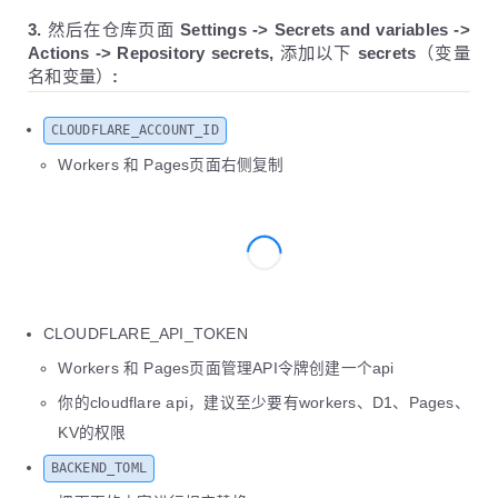
46
    address TEXT,
3. 然后在仓库页面 Settings -> Secrets and variables ->
47
    raw TEXT,
Actions -> Repository secrets, 添加以下 secrets（变量
48
    created_at DATETIME DEFAULT CURRENT_TIMES
名和变量）:
49
);
50
51
CREATE INDEX IF NOT EXISTS idx_sendbox_addres
CLOUDFLARE_ACCOUNT_ID
52
Workers 和 Pages页面右侧复制
53
CREATE TABLE IF NOT EXISTS settings (
54
    key TEXT PRIMARY KEY,
55
    value TEXT,
56
    created_at DATETIME DEFAULT CURRENT_TIMES
57
    updated_at DATETIME DEFAULT CURRENT_TIMES
58
);
59
60
CREATE TABLE IF NOT EXISTS 
users
 (
CLOUDFLARE_API_TOKEN
61
id
 INTEGER PRIMARY KEY,
Workers 和 Pages页面管理API令牌创建一个api
62
    user_email TEXT UNIQUE NOT NULL,
63
    password TEXT NOT NULL,
你的cloudflare api，建议至少要有workers、D1、Pages、
64
    user_info TEXT,
KV的权限
65
    created_at DATETIME DEFAULT CURRENT_TIMES
66
    updated_at DATETIME DEFAULT CURRENT_TIMES
BACKEND_TOML
67
);