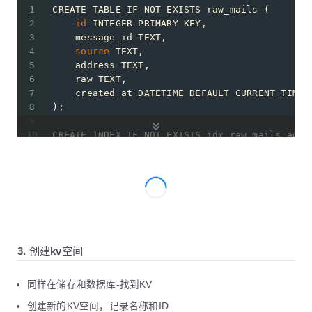
1
CREATE TABLE IF NOT EXISTS raw_mails (
2
id
 INTEGER PRIMARY KEY,
3
    message_id TEXT,
4
source
 TEXT,
5
    address TEXT,
6
    raw TEXT,
7
    created_at DATETIME DEFAULT CURRENT_TIMES
8
);
9
10
CREATE INDEX IF NOT EXISTS idx_raw_mails_addr
11
12
CREATE TABLE IF NOT EXISTS address (
13
id
 INTEGER PRIMARY KEY AUTOINCREMENT,
14
    name TEXT UNIQUE,
15
    created_at DATETIME DEFAULT CURRENT_TIMES
16
    updated_at DATETIME DEFAULT CURRENT_TIMES
17
);
18
3. 创建kv空间
19
CREATE INDEX IF NOT EXISTS idx_address_name O
20
同样在储存和数据库-找到KV
21
CREATE TABLE IF NOT EXISTS auto_reply_mails (
22
id
 INTEGER PRIMARY KEY,
创建新的KV空间，记录名称和ID