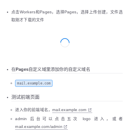
60
USER_ROLES = [
61
  { domains = [
"example.com"
], prefix = 
""
, ro
点击Workers和Pages，选择Pages，选择上传创建，文件选
62
  { domains = [
"example.com"
], prefix = 
""
, ro
取刚才下载的文件
63
  { domains = [
"example.com"
], prefix = 
""
, ro
64
]
65
66
# 网站私有密码, 配置后需要密码才能访问网站
67
# PASSWORDS = ["123", "456"]
68
69
# D1 数据库的名称和 ID 可以在 cloudflare 控制台查看
70
[[d1_databases]]
71
binding = 
"DB"
在Pages自定义域里添加你的自定义域名
72
# D1 数据库名称
73
database_name = 
"mail_temp"
mail.example.com
74
# D1 数据库 ID
75
database_id = 
"c0025c********************939d7
测试前端页面
76
77
# kv config 用于用户注册发送邮件验证码，如果不启用
78
[[kv_namespaces]]
进入你的前端域名，
mail.example.com
79
binding = 
"KV"
admin 后台可以点击五次 logo 进入，或者
80
id
 = 
"78b******************75647"
81
mail.example.com/admin