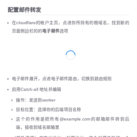
82
# 新建地址限流配置 /api/new_address
83
# [[unsafe.bindings]]
配置邮件转发
84
# name = "RATE_LIMITER"  
85
# type = "ratelimit"
在cloudflare的帐户主页，点进你所持有的根域名，找到新的
86
# namespace_id = "1001"
页面侧边栏的的
电子邮件
选项
87
# # 10 requests per minute
88
# simple = { limit = 10, period = 60 }
89
90
# 绑定其他 worker 处理邮件，例如通过 auth-inbox 
91
# [[services]]
92
# binding = "AUTH_INBOX"
93
# service = "auth-inbox"
94
电子邮件展开，点进电子邮件路由，切换到路由规则
启用Catch-all 地址并编辑
操作：发送到worker
目标位置：选择你的后端项目名称
这个的作用是把所有@example.com的邮箱邮件转到后
端，接收到域名邮箱里