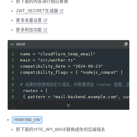
把下面的内容进行相应替换
68
69
CREATE INDEX IF NOT EXISTS idx_users_user_ema
JWT_SECRET生成器
70
更多变量设置
71
CREATE TABLE IF NOT EXISTS users_address (
72
id
 INTEGER PRIMARY KEY,
更多附加功能
73
    user_id INTEGER,
74
    address_id INTEGER UNIQUE,
BASH
75
    created_at DATETIME DEFAULT CURRENT_TIMES
76
);
1
name = 
"cloudflare_temp_email"
77
2
main = 
"src/worker.ts"
78
CREATE INDEX IF NOT EXISTS idx_users_address_
3
compatibility_date = 
"2024-09-23"
79
4
compatibility_flags = [ 
"nodejs_compat"
 ]
80
CREATE INDEX IF NOT EXISTS idx_users_address_
5
81
6
# 如果你想使用自定义域名，你需要添加 routes 配置，这里
82
CREATE TABLE IF NOT EXISTS user_roles (
7
 routes = [
83
id
 INTEGER PRIMARY KEY,
8
 { pattern = 
"mail-backend.example.com"
, custo
84
    user_id INTEGER UNIQUE NOT NULL,
9
]   
85
    role_text TEXT,
10
86
    created_at DATETIME DEFAULT CURRENT_TIMES
11
# 如果你想要使用定时任务清理邮件，取消下面的注释，并修改 c
87
    updated_at DATETIME DEFAULT CURRENT_TIMES
FRONTEND_ENV
12
# [triggers]
88
);
13
# crons = [ "0 0 * * *" ]
把下面的VITE_API_BASE替换成你的后端域名
89
14